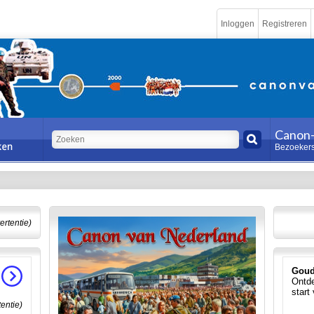
Inloggen
Registreren
Canon-
Bezoekers
ertentie)
Goud
Ontde
start
tentie)