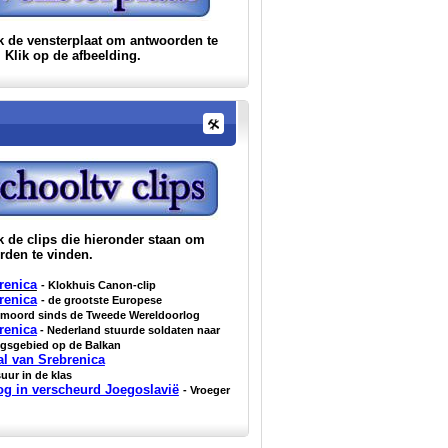
k de vensterplaat om antwoorden te
 Klik op de afbeelding.
 de clips die hieronder staan om
rden te vinden.
renica
- Klokhuis Canon-clip
renica
- de grootste Europese
nmoord sinds de Tweede Wereldoorlog
renica
- Nederland stuurde soldaten naar
ogsgebied op de Balkan
al van Srebrenica
uur in de klas
og in verscheurd Joegoslavië
- Vroeger