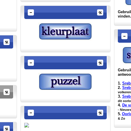
Gebrui
vinden.
Gebruik
antwoo
1.
Sreb
2.
Sreb
volkere
3.
Sreb
dit oorl
4.
De v
- Nieuws
5.
Oorl
& Zo